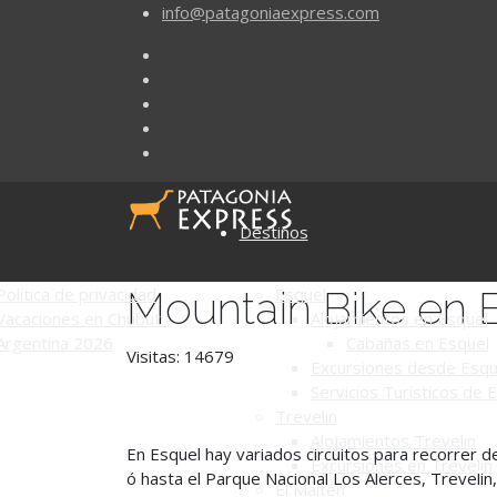
info@patagoniaexpress.com
Destinos
Mountain Bike en 
Política de privacidad
Esquel
Vacaciones en Chubut -
Alojamientos en Esquel
Argentina 2026
Cabañas en Esquel
Visitas: 14679
Excursiones desde Esqu
Servicios Turísticos de 
Trevelin
Alojamientos Trevelin
En Esquel hay variados circuitos para recorrer d
Excursiones en Trevelin
ó hasta el Parque Nacional Los Alerces, Trevelin,
El Maitén