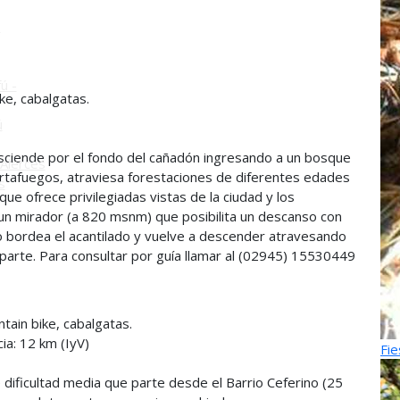
o
ú -
ke, cabalgatas.
ú
asciende por el fondo del cañadón ingresando a un bosque
Alerces
rtafuegos, atraviesa forestaciones de diferentes edades
s
que ofrece privilegiadas vistas de la ciudad y los
 un mirador (a 820 msnm) que posibilita un descanso con
so bordea el acantilado y vuelve a descender atravesando
 parte. Para consultar por guía llamar al (02945) 15530449
tain bike, cabalgatas.
ia: 12 km (IyV)
Fie
e dificultad media que parte desde el Barrio Ceferino (25