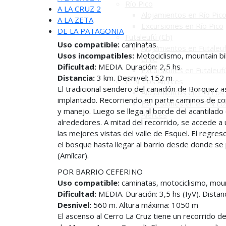
Río Pico
A LA CRUZ 2
Alojamientos en Río Pic
A LA ZETA
Excursiones en Río Pico
DE LA PATAGONIA
Futaleufú (Ch)
Uso compatible:
caminatas.
Alojamientos en Futaleuf
Usos incompatibles:
Motociclismo, mountain bi
Chile
Dificultad:
MEDIA. Duración: 2,5 hs.
Excursiones en Futaleuf
Distancia:
3 km. Desnivel: 152 m
P. N. Los Alerces
El tradicional sendero del cañadón de Borquez 
Alojamientos en PN Los 
implantado. Recorriendo en parte caminos de co
Excursiones en el PN Lo
y manejo. Luego se llega al borde del acantilado 
Alerces
alrededores. A mitad del recorrido, se accede a
las mejores vistas del valle de Esquel. El regre
el bosque hasta llegar al barrio desde donde se
(Amílcar).
POR BARRIO CEFERINO
Uso compatible:
caminatas, motociclismo, moun
Dificultad:
MEDIA. Duración: 3,5 hs (IyV). Distanc
Desnivel:
560 m. Altura máxima: 1050 m
El ascenso al Cerro La Cruz tiene un recorrido d