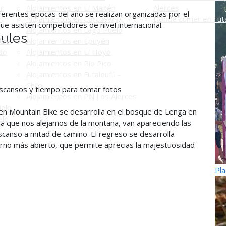
én
Alojamientos en El Maitén
Alerces
rentes épocas del año se realizan organizadas por el
n
Alojamientos en Corcovado
Dónde comer en Futa
que asisten competidores de nivel internacional.
Alojamientos en Lago Puelo
ules
ado
Alojamientos en Epuyén
do
Alojamientos en El Hoyo
Alojamientos en Río Pico
Alojamientos en Futaleufú -
Chile
scansos y tiempo para tomar fotos
Alojamientos en PN Los Alerces
uelo
o en Mountain Bike se desarrolla en el bosque de Lenga en
elo
a que nos alejamos de la montaña, van apareciendo las
descanso a mitad de camino. El regreso se desarrolla
orno más abierto, que permite aprecias la majestuosidad
Pla