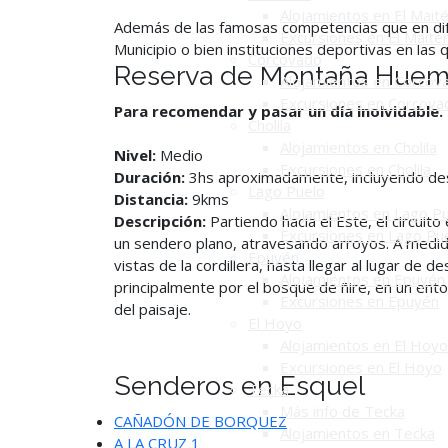
Alojamientos en El Mait
Además de las famosas competencias que en dife
Excursiones en El Maité
Municipio o bien instituciones deportivas en las 
Corcovado
Reserva de Montaña Huem
Alojamientos en Corcov
Excursiones en Corcova
Para recomendar y pasar un día inolvidable.
Cholila
Alojamientos en Cholila
Nivel:
Medio
Excursiones en Cholila
Duración:
3hs aproximadamente, incluyendo de
Lago Puelo
Distancia:
9kms
Alojamientos en Lago P
Descripción:
Partiendo hacia el Este, el circuit
Excursiones en Lago Pu
un sendero plano, atravesando arroyos. A medid
Epuyén
vistas de la cordillera, hasta llegar al lugar de 
Alojamientos en Epuyén
principalmente por el bosque de ñire, en un ent
Excursiones en Epuyén
del paisaje.
El Hoyo
Alojamientos en El Hoyo
Excursiones en El Hoyo
Senderos en Esquel
Tecka
Más info de Tecka
CAÑADÓN DE BORQUEZ
Alojamientos en Tecka
A LA CRUZ 1