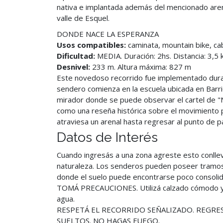
nativa e implantada además del mencionado arena
valle de Esquel.
DONDE NACE LA ESPERANZA
Usos compatibles:
caminata, mountain bike, ca
Dificultad:
MEDIA. Duración: 2hs. Distancia: 3,5 
Desnivel:
233 m. Altura máxima: 827 m
Este novedoso recorrido fue implementado dura
sendero comienza en la escuela ubicada en Barr
mirador donde se puede observar el cartel de "N
como una reseña histórica sobre el movimiento po
atraviesa un arenal hasta regresar al punto de pa
Datos de Interés
Cuando ingresás a una zona agreste esto conlleva
naturaleza. Los senderos pueden poseer tramos 
donde el suelo puede encontrarse poco consolid
TOMÁ PRECAUCIONES. Utilizá calzado cómodo y re
agua.
RESPETÁ EL RECORRIDO SEÑALIZADO. REGRE
SUELTOS. NO HAGAS FUEGO.