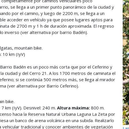
iza completamente por caminos vehiculares poco
arrio, se llega a un primer punto panorámico de la ciudad y
inuando por el camino, y luego de 2200 m, se llega a un
ible acceder en vehículo ya que posee lugares aptos para
minata de 2700 m y 1 h de duración aproximada. El regreso
o inverso (ver alternativa por barrio Badén).
lgatas, mountain bike.
: 10 km (IyV)
l Barrio Badén es un poco más corta que por el Ceferino y
la ciudad y del Cerro 21. A los 1700 metros de caminata el
ferino; si se continúa 500 metros más, se llega al mirador
ma (ver alternativa por Barrio Ceferino).
in bike.
: 7 km (IyV). Desnivel: 240 m.
Altura máxima:
800 m.
ascenso hacia la Reserva Natural Urbana Laguna La Zeta por
iesa un banco de arena volcánica en una subida. Realizarlo
ida vehicular tradicional y conocer ambientes de vegetación
Las