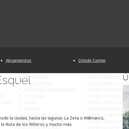
Alojamientos
Dónde Comer
Esquel
Ú
Los destacados...
Dónde comer en Esq
Aires Andinos
Dónde comer en Tre
El Quincho Departamentos
Dónde comer en Chol
el
Las Lumas
Dónde comer en El M
Esquel
Lizkar
Dónde comer en Lag
Villa Azul
Dónde comer en Ep
Alojamientos en Esquel
Dónde comer en El 
esde la ciudad, hasta las lagunas La Zeta o Willmanco,
Alojamientos en Trevelin
Dónde comer en Río 
 la Ruta de los Rifleros y mucho más.
Alojamientos en Cholila
Dónde comer en P. N