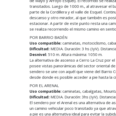
de Mayo y Arroyo Esquel). El recorrido se real
transitados. Luego de 1000 m., al atravesar el b
parte de la Cordillera y el valle de Esquel. Cont
descanso y otro mirador, al que también es pos
estacionar. A partir de este punto resta una ca
se realiza recorriendo el mismo camino en sentid
POR BARRIO BADÉN
Uso compatible:
caminatas, motociclismo, caba
Dificultad:
MEDIA. Duración: 3 hs (IyV). Distancia
Desnivel:
510 m. Altura máxima: 1050 m.
La alternativa de ascenso a Cerro La Cruz por e
posee vistas panorámicas del sector oriental de 
sendero se une con aquél que viene del Barrio Ce
desde donde es posible acceder a pie hasta la ci
POR EL ARENAL
Uso compatible:
caminatas, cabalgatas, Mounta
Dificultad:
MEDIA. Duración: 3hs (IyV). Distancia
El sendero por el Arenal es una alternativa de 
un camino vehicular poco transitado ya que atrav
a pie es una alternativa ideal para evitar la sub