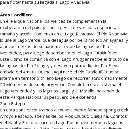
para flotar hasta su llegada al Lago Rivadavia.
Área Cordillera
En el Parque Nacional los Alerces se complementan la
exuberancia del paisaje con la pesca de variadas especies,
tamaño y acción. Comienza en el Lago Rivadavia. El Río Rivadavia
lo une al Lago Verde, que desagua por bellísimo Río Arrayanes, y
a pocos metros de su naciente recibe las aguas del Río
Menéndez, para luego desembocar en el Lago Futaláufquen.
Este último se comunica con el Lago Krugger recibe el tributo de
las aguas del Río Stange, y desagua por medio del Río Frey al
embale del Amutui Quimei. Aquí nace el Río Futaleufú, que se
interna en territorio chileno luego de recorrer aproximadamente
20 kilómetros de suelo argentino. Completan este sistema el
Lago Menéndez y las lagunas Larga y El Martillo, haciendo de
este Parque Nacional un pesquero de excelencia.
Zona Estepa
En esta zona encontramos al mundialmente famoso spring creek
Arroyo Pescado, además de los Ríos Chubut, Gualjaina, Corintos
y el Nant y Fall, que nace en Lago Rosario. Numerosas lagunas
como Willmanco, La Zeta, Esquel y otras, brindan variadísimas