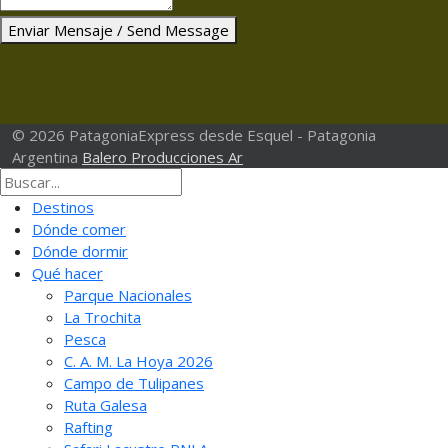
Enviar Mensaje / Send Message
© 2026 PatagoniaExpress desde Esquel - Patagonia
Argentina
Balero Producciones Ar
Destinos
Dónde comer
Dónde dormir
Qué hacer
Parque Nacionales
La Trochita
Pesca
C. A. M. La Hoya 2026
Campo de Tulipanes
Ruta Galesa
Rafting