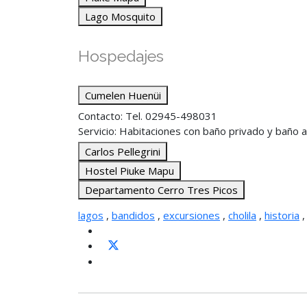
Lago Mosquito
Hospedajes
Cumelen Huenüi
Contacto: Tel. 02945-498031
Servicio: Habitaciones con baño privado y baño a
Carlos Pellegrini
Hostel Piuke Mapu
Departamento Cerro Tres Picos
lagos
,
bandidos
,
excursiones
,
cholila
,
historia