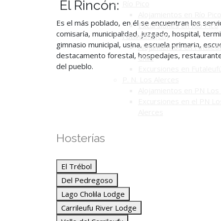
El Rincón:
Río Pico
Alojamientos en Río Pic
Es el más poblado, en él se encuentran los servi
Excursiones en Río Pico
comisaría, municipalidad, juzgado, hospital, term
Futaleufú (Ch)
gimnasio municipal, usina, escuela primaria, escue
Alojamientos en Futaleuf
destacamento forestal, hospedajes, restaurantes,
Chile
del pueblo.
Excursiones en Futaleuf
P. N. Los Alerces
Alojamientos en PN Los 
Excursiones en el PN Lo
Alerces
Hosterías
El Trébol
Del Pedregoso
Lago Cholila Lodge
Carrileufu River Lodge