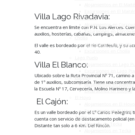
Alojamientos en El Mait
Excursiones en El Maité
Villa Lago Rivadavia:
Corcovado
Alojamientos en Corcov
Se encuentra en límite con P.N. Los Alerces. Cuen
Excursiones en Corcova
auxilios, hosterías, cabañas, campings, almacen
Cholila
Alojamientos en Cholila
El valle es bordeado por el río Carrileufú, y su a
Excursiones en Cholila
40.
Lago Puelo
Villa El Blanco:
Alojamientos en Lago P
Excursiones en Lago Pu
Ubicado sobre la Ruta Provincial Nº 71, camino a E
Epuyén
de 1º auxilios, subcomisaría. Tiene una concentr
Alojamientos en Epuyén
la Escuela Nº 17, Cervecería, Molino Harinero y 
Excursiones en Epuyén
El Hoyo
El Cajón:
Alojamientos en El Hoyo
Excursiones en El Hoyo
Es un valle bordeado por el Lº Carlos Pellegrini;
Tecka
cuenta con servicio de destacamento policial (en
Más info de Tecka
Distante tan solo a 6 Km. Del Rincón.
Alojamientos en Tecka