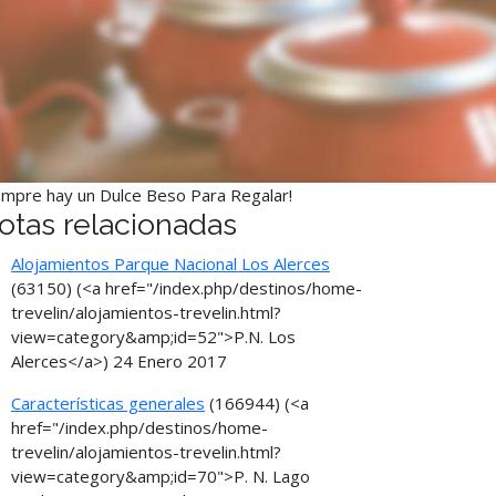
empre hay un Dulce Beso Para Regalar!
otas relacionadas
Alojamientos Parque Nacional Los Alerces
(63150)
(<a href="/index.php/destinos/home-
trevelin/alojamientos-trevelin.html?
view=category&amp;id=52">P.N. Los
Alerces</a>)
24 Enero 2017
Características generales
(166944)
(<a
href="/index.php/destinos/home-
trevelin/alojamientos-trevelin.html?
view=category&amp;id=70">P. N. Lago