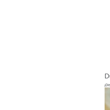
D
¡Di