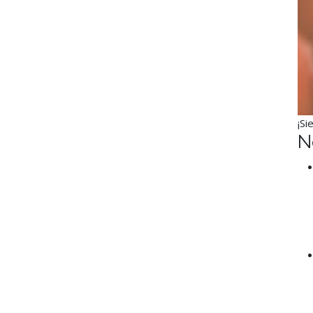
¡Si
N