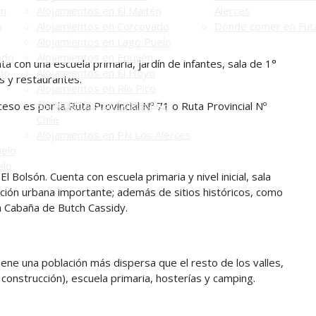
én
Alojamientos en El Maitén
Alerces
n
Alojamientos en Corcovado
Dónde comer en Futa
Alojamientos en Lago Puelo
ado
Alojamientos en Epuyén
ta con una escuela primaria, jardín de infantes, sala de 1°
do
Alojamientos en El Hoyo
es y restaurantes.
Alojamientos en Río Pico
Alojamientos en Futaleufú -
cceso es por la Ruta Provincial Nº 71 o Ruta Provincial Nº
Chile
Alojamientos en PN Los Alerces
uelo
elo
l Bolsón. Cuenta con escuela primaria y nivel inicial, sala
ación urbana importante; además de sitios históricos, como
la Cabaña de Butch Cassidy.
 tiene una población más dispersa que el resto de los valles,
 construcción), escuela primaria, hosterías y camping.