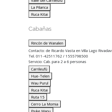
Valle del Carrileufu
La Pilarica
Ruca Kitai
Cabañas
Rincón de Wanalen
Contacto: de Ricardo Vasta en Villa Lago Rivadav
Tel. 011-42511762 / 1555798500
Servicio: Cab. para 2 a 6 personas
Carrileufú
Hue-Telen
Wau Purul
Ruca Kitai
Ruta 15
Cerro La Momia
Piuke Mapu