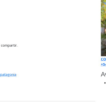
 compartir.
CO
+5
A
,
patagonia