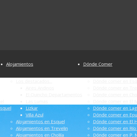
Alojamientos
Dónde Comer
Los destacados...
Dónde comer en Esq
Aires Andinos
Dónde comer en Tre
El Quincho Departamentos
Dónde comer en Chol
el
Las Lumas
Dónde comer en El M
Esquel
Lizkar
Dónde comer en Lag
Villa Azul
Dónde comer en Ep
Alojamientos en Esquel
Dónde comer en El 
Alojamientos en Trevelin
Dónde comer en Río 
Alojamientos en Cholila
Dónde comer en P. N