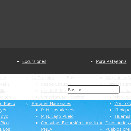
Excursiones
Pura Patagonia
uel
La Trochita
Buscar
Aves de la P
velin
desde Esquel
Flora y Faun
ila
desde El Maitén
Flora na
aitén
Consultas La Trochita
Flora ex
o Puelo
Parques Nacionales
Zorro C
uyén
P. N. Los Alerces
Choique
Hoyo
P. N. Lago Puelo
Huemul
Pico
Consultas Excursión Lacustre -
Dinosaurios 
. Los
PNLA
Pueblos pre 