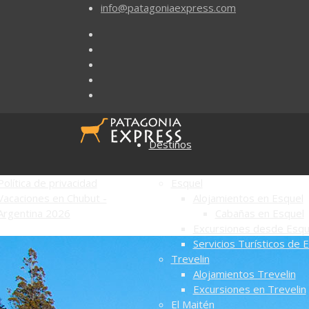
info@patagoniaexpress.com
Destinos
Política de privacidad
Esquel
Vacaciones en Chubut -
Alojamientos en Esquel
Argentina 2026
Cabañas en Esquel
Excursiones desde Esqu
Servicios Turísticos de 
Trevelin
Alojamientos Trevelin
Excursiones en Trevelin
El Maitén