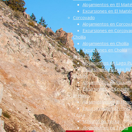
Alojamientos en El Mait
Excursiones en El Maité
Corcovado
Alojamientos en Corcov
Excursiones en Corcova
Cholila
Alojamientos en Cholila
Excursiones en Cholila
Lago Puelo
Alojamientos en Lago P
Excursiones en Lago Pu
Epuyén
Alojamientos en Epuyén
Excursiones en Epuyén
El Hoyo
Alojamientos en El Hoyo
Excursiones en El Hoyo
Tecka
Más info de Tecka
Alojamientos en Tecka