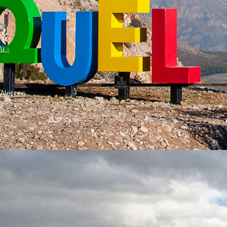
o
ú -
ú
Alerces
s