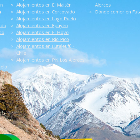
én
Alojamientos en El Maitén
Alerces
n
Alojamientos en Corcovado
Dónde comer en Futa
Alojamientos en Lago Puelo
ado
Alojamientos en Epuyén
do
Alojamientos en El Hoyo
Alojamientos en Río Pico
Alojamientos en Futaleufú -
Chile
Alojamientos en PN Los Alerces
uelo
elo