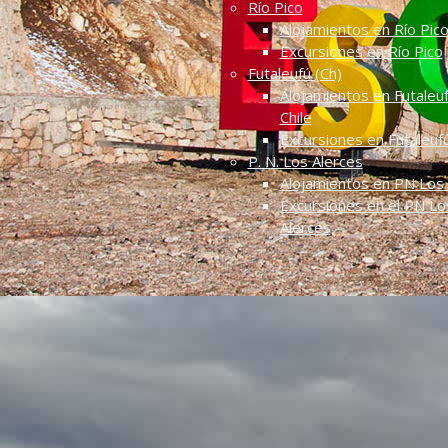
Río Pico
Alojamientos en Río Pic
Excursiones en Río Pico
Futaleufú (Ch)
Alojamientos en Futaleuf
Chile
Excursiones en Futaleuf
P. N. Los Alerces
Alojamientos en PN Los 
Excursiones en el PN Lo
Alerces