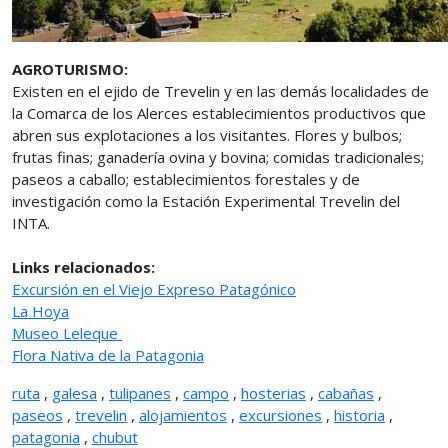
AGROTURISMO:
Existen en el ejido de Trevelin y en las demás localidades de
la Comarca de los Alerces establecimientos productivos que
abren sus explotaciones a los visitantes. Flores y bulbos;
frutas finas; ganadería ovina y bovina; comidas tradicionales;
paseos a caballo; establecimientos forestales y de
investigación como la Estación Experimental Trevelin del
INTA.
Links relacionados:
Excursión en el Viejo Expreso Patagónico
La Hoya
Museo Leleque
Flora Nativa de la Patagonia
ruta
,
galesa
,
tulipanes
,
campo
,
hosterias
,
cabañas
,
paseos
,
trevelin
,
alojamientos
,
excursiones
,
historia
,
patagonia
,
chubut