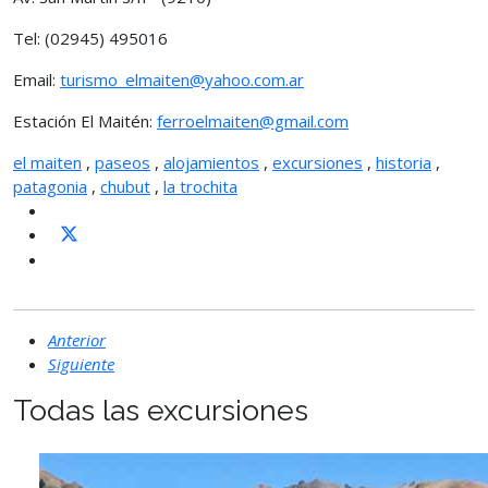
Tel: (02945) 495016
Email:
turismo_elmaiten@yahoo.com.ar
Estación El Maitén:
ferroelmaiten@gmail.com
el maiten
,
paseos
,
alojamientos
,
excursiones
,
historia
,
patagonia
,
chubut
,
la trochita
Anterior
Siguiente
Todas las excursiones