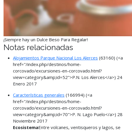
¡Siempre hay un Dulce Beso Para Regalar!
Notas relacionadas
Alojamientos Parque Nacional Los Alerces
(63160)
(<a
href="/index.php/destinos/home-
corcovado/excursiones-en-corcovado.html?
view=category&amp;id=52">P.N. Los Alerces</a>)
24
Enero 2017
Características generales
(166994)
(<a
href="/index.php/destinos/home-
corcovado/excursiones-en-corcovado.html?
view=category&amp;id=70">P. N. Lago Puelo</a>)
28
Noviembre 2017
Ecosistema
Entre volcanes, ventisqueros y lagos, se