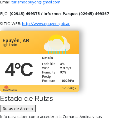
Email:
turismoepuyen@gmail.com
FIJO:
(02945) 499375 / Informes Parque: (02945) 499367
SITIO WEB:
http://www.epuyen.gob.ar
Epuyén, AR
light rain
Details
4
°C
Feels like
4
°C
Wind
2.3 m/s
Humidity
97%
Precip
Pressure
1002 hPa
15:07 Aug 7
Estado de Rutas
Rutas de Acceso
Info para saber como acceder a la Comarca Andina y sus