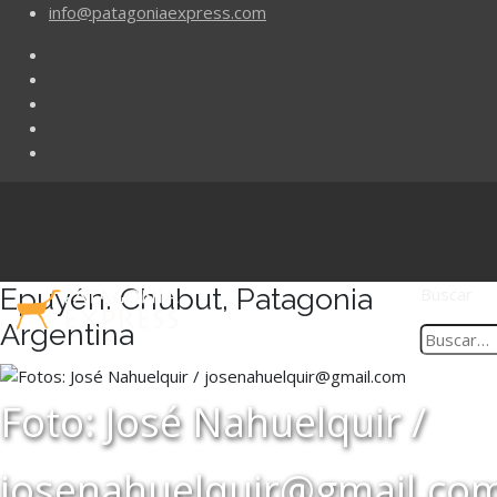
info@patagoniaexpress.com
Epuyén, Chubut, Patagonia
Buscar
Argentina
Foto: José Nahuelquir /
josenahuelquir@gmail.co