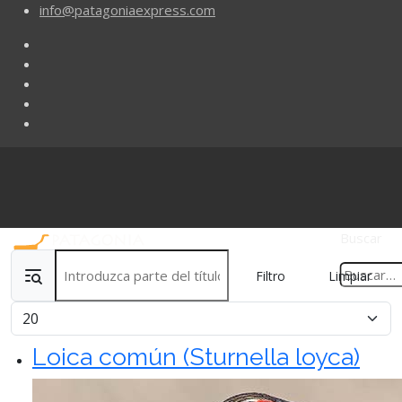
info@patagoniaexpress.com
Buscar
Introduzca parte del título
Filtro
Limpiar
Cantidad
Loica común (Sturnella loyca)