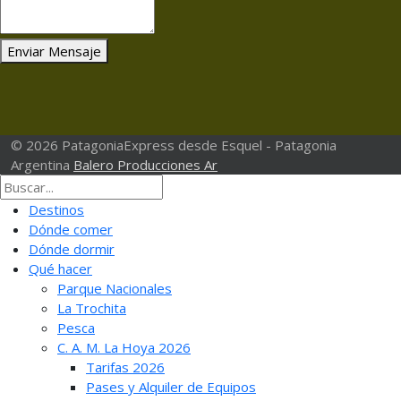
Enviar Mensaje
© 2026 PatagoniaExpress desde Esquel - Patagonia
Argentina
Balero Producciones Ar
Destinos
Dónde comer
Dónde dormir
Qué hacer
Parque Nacionales
La Trochita
Pesca
C. A. M. La Hoya 2026
Tarifas 2026
Pases y Alquiler de Equipos