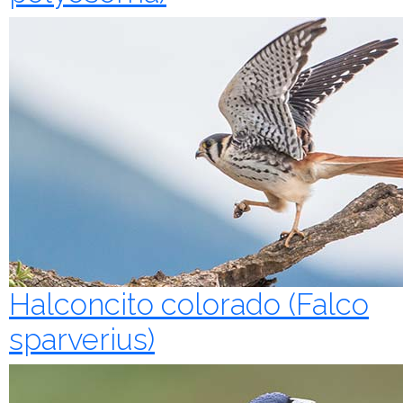
Halconcito colorado (Falco
sparverius)