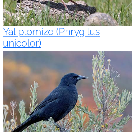
Yal plomizo (Phrygilus
unicolor)