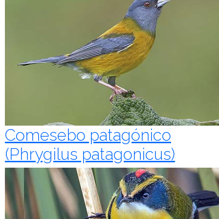
Comesebo patagónico
(Phrygilus patagonicus)