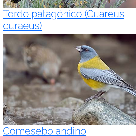
Tordo patagónico (Cuareus
curaeus)
Comesebo andino