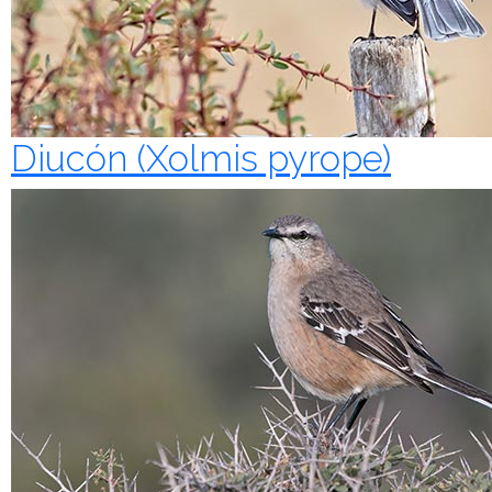
Diucón (Xolmis pyrope)