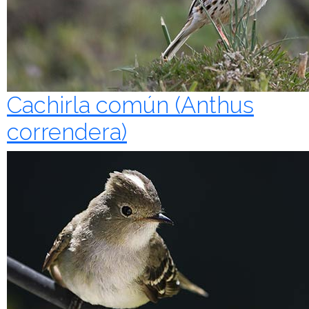
Cachirla común (Anthus
correndera)