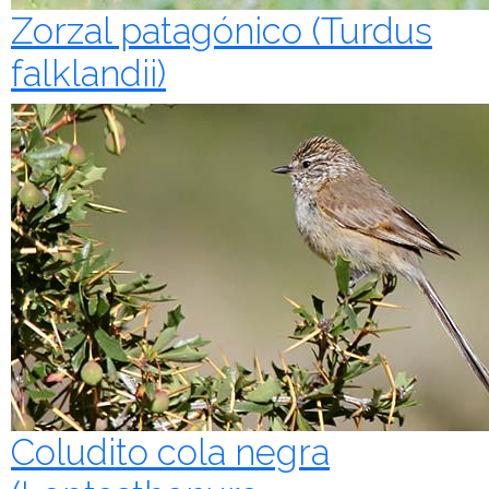
Zorzal patagónico (Turdus
falklandii)
Coludito cola negra