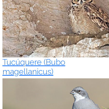
Tucúquere (Bubo
magellanicus)