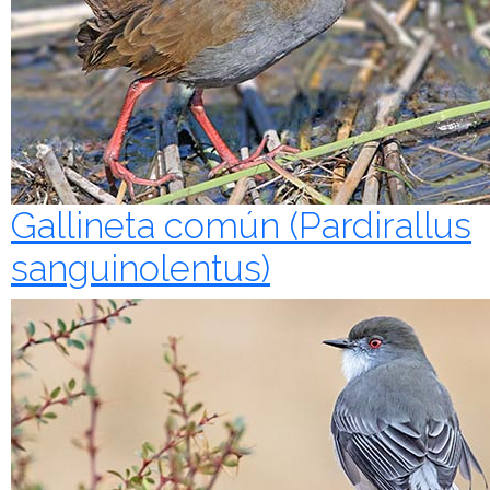
Gallineta común (Pardirallus
sanguinolentus)