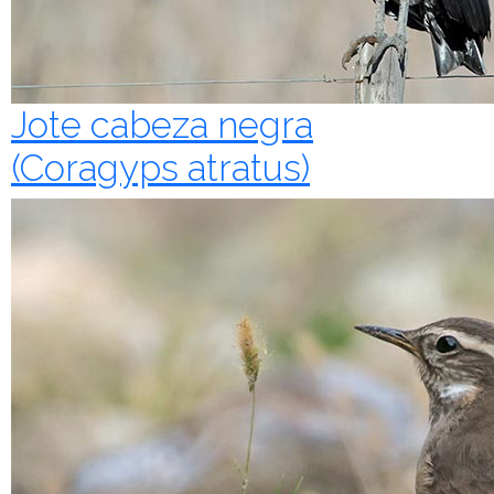
Jote cabeza negra
(Coragyps atratus)