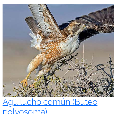
Aguilucho común (Buteo
polyosoma)