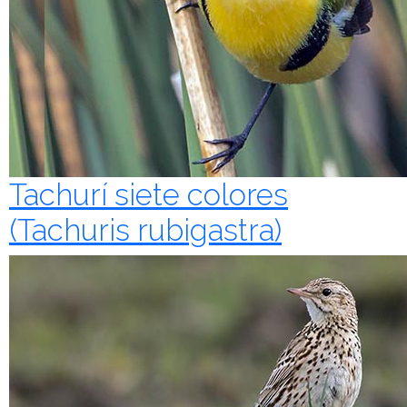
Tachurí siete colores
(Tachuris rubigastra)