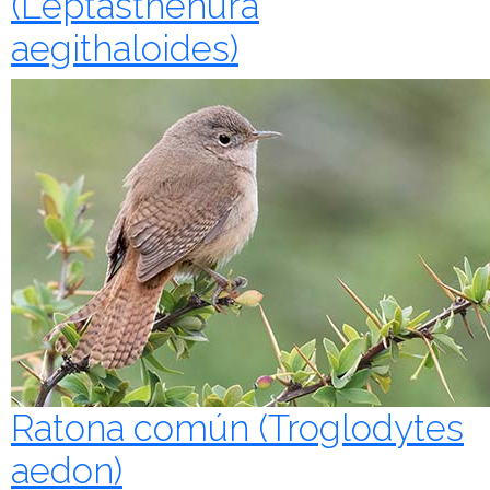
(Leptasthenura
aegithaloides)
Ratona común (Troglodytes
aedon)