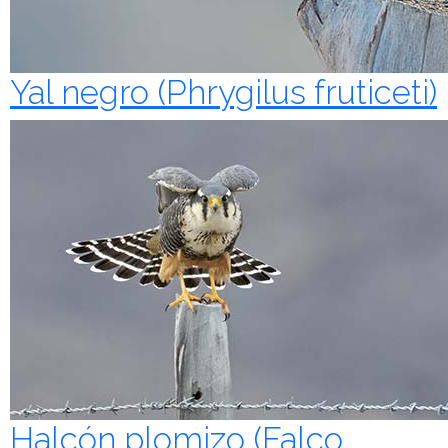
Yal negro (Phrygilus fruticeti)
Halcón plomizo (Falco