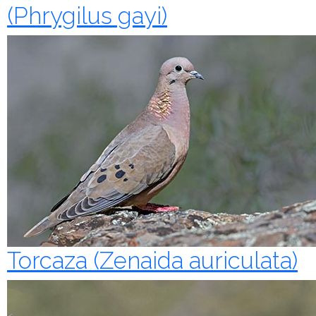
(Phrygilus gayi)
Torcaza (Zenaida auriculata)