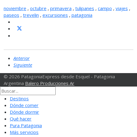
noviembre
,
octubre
,
primavera
,
tulipanes
,
campo
,
viajes
,
paseos
,
trevelin
,
excursiones
,
patagonia
Anterior
Siguiente
© 2026 PatagoniaExpress desde Esquel - Patagonia
Argentina
Balero Producciones Ar
Destinos
Dónde comer
Dónde dormir
Qué hacer
Pura Patagonia
Más servicios