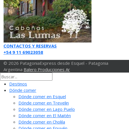
CONTACTOS Y RESERVAS
+54 9 11 69023058
© 2026 PatagoniaExpress desde Esquel - Patagonia
Argentina
Balero Producciones Ar
Destinos
Dónde comer
Dónde comer en Esquel
Dónde comer en Trevelin
Dónde comer en Lago Puelo
Dónde comer en El Maitén
Dónde comer en Cholila
Dónde comer en Epuyén