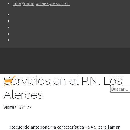
info@patagoniaexpress.com
Servicios en el P.N. Los
Buscar
Alerces
Visitas: 67127
Recuerde anteponer la característica +54 9 para llamar