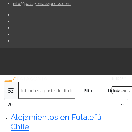
info@patagoniaexpress.com
Buscar
Introduzca parte del título
Filtro
Limpiar
Cantidad
Alojamientos en Futalefú -
Chile