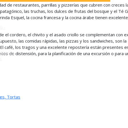
ad de restaurantes, parrillas y pizzerías que cubren con creces l
o
atagónico, las truchas, los dulces de frutas del bosque y el Té Ga
rinda Esquel, la cocina francesa y la cocina árabe tienen excelen
ú -
de el cordero, el chivito y el asado criollo se complementan con
ú
upuesto, las comidas rápidas, las pizzas y los sandwiches, son la 
 El café, los tragos y una excelente repostería están presentes en
Alerces
os de distensión, para la planificación de una excursión o para u
s
es, Tortas