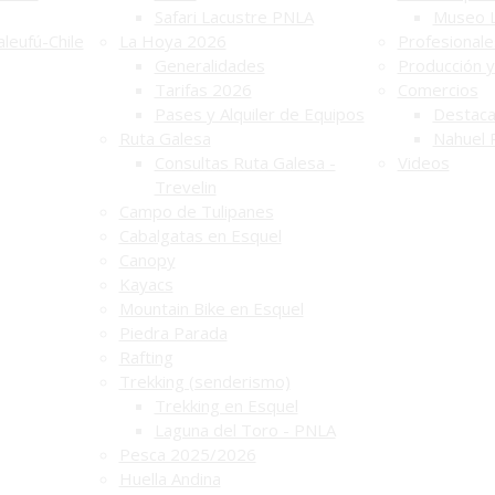
Safari Lacustre PNLA
Museo 
leufú-Chile
La Hoya 2026
Profesionale
Generalidades
Producción y
Tarifas 2026
Comercios
Pases y Alquiler de Equipos
Destac
Ruta Galesa
Nahuel 
Consultas Ruta Galesa -
Videos
Trevelin
Campo de Tulipanes
Cabalgatas en Esquel
Canopy
Kayacs
Mountain Bike en Esquel
Piedra Parada
Rafting
Trekking (senderismo)
Trekking en Esquel
Laguna del Toro - PNLA
Pesca 2025/2026
Huella Andina