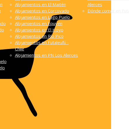
én
Alojamientos en El Maitén
Alerces
n
Alojamientos en Corcovado
Dónde comer en Futa
Alojamientos en Lago Puelo
ado
Alojamientos en Epuyén
do
Alojamientos en El Hoyo
Alojamientos en Río Pico
Alojamientos en Futaleufú -
Chile
Alojamientos en PN Los Alerces
uelo
elo