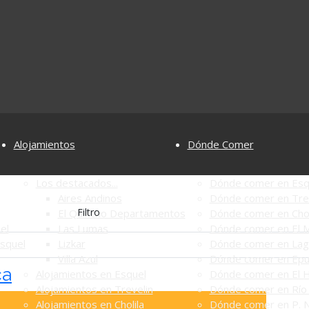
Alojamientos
Dónde Comer
Los destacados...
Dónde comer en Esq
Aires Andinos
Dónde comer en Tre
Filtro
El Quincho Departamentos
Dónde comer en Chol
el
Las Lumas
Dónde comer en El M
Esquel
Lizkar
Dónde comer en Lag
Villa Azul
Dónde comer en Ep
ca
Alojamientos en Esquel
Dónde comer en El 
Alojamientos en Trevelin
Dónde comer en Río 
Alojamientos en Cholila
Dónde comer en P. N