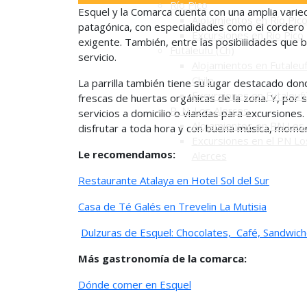
Río Pico
Esquel y la Comarca cuenta con una amplia varied
Alojamientos en Río Pic
patagónica, con especialidades como el cordero p
Excursiones en Río Pico
exigente. También, entre las posibilidades que b
Futaleufú (Ch)
servicio.
Alojamientos en Futaleuf
Chile
La parrilla también tiene su lugar destacado don
Excursiones en Futaleuf
frescas de huertas orgánicas de la zona. Y, por s
P. N. Los Alerces
servicios a domicilio o viandas para excursiones.
Alojamientos en PN Los 
disfrutar a toda hora y con buena música, moment
Excursiones en el PN Lo
Le recomendamos:
Alerces
Restaurante Atalaya en Hotel Sol del Sur
Casa de Té Galés en Trevelin
La Mutisia
Dulzuras de Esquel: Chocolates, Café, Sandwich
Más gastronomía de la comarca:
Dónde comer en Esquel