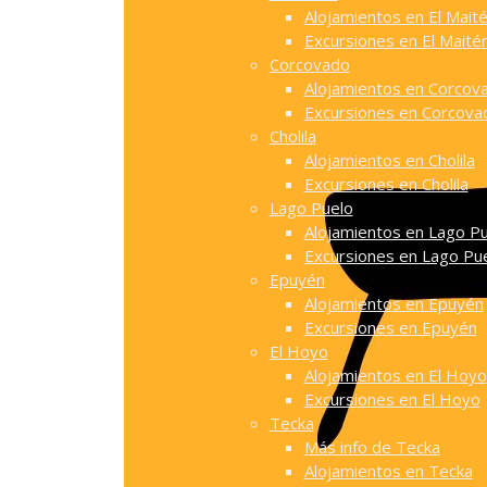
Alojamientos en El Mait
Excursiones en El Maité
Corcovado
Alojamientos en Corcov
Excursiones en Corcova
Cholila
Alojamientos en Cholila
Excursiones en Cholila
Lago Puelo
Alojamientos en Lago P
Excursiones en Lago Pu
Epuyén
Alojamientos en Epuyén
Excursiones en Epuyén
El Hoyo
Alojamientos en El Hoyo
Excursiones en El Hoyo
Tecka
Más info de Tecka
Alojamientos en Tecka