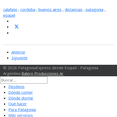
calafate
,
cordoba
,
buenos aires
,
distancias
,
patagonia
,
esquel
Anterior
Siguiente
© 2026 PatagoniaExpress desde Esquel - Patagonia
Argentina
Balero Producciones Ar
Destinos
Dónde comer
Dónde dormir
Qué hacer
Pura Patagonia
Más servicios