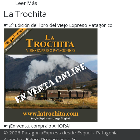
Leer Más
La Trochita
☛ 2º Edición del libro del Viejo Expreso Patagónico
☛ ¡En venta, compralo AHORA!
© 2026 PatagoniaExpress desde Esquel - Patagonia
Argentina
Balero Producciones Ar