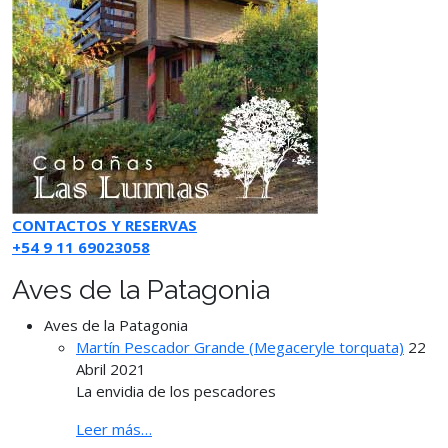
CONTACTOS Y RESERVAS
+54 9 11 69023058
Aves de la Patagonia
Aves de la Patagonia
Martín Pescador Grande (Megaceryle torquata)
22
Abril 2021
La envidia de los pescadores
Leer más…