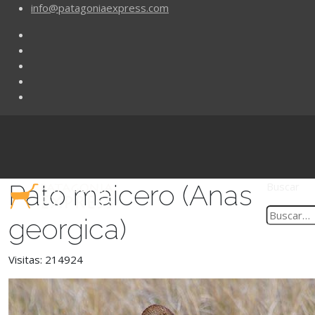
info@patagoniaexpress.com
Pato maicero (Anas
Buscar
georgica)
Visitas: 214924