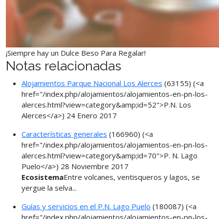
¡Siempre hay un Dulce Beso Para Regalar!
Notas relacionadas
Alojamientos Parque Nacional Los Alerces
(63155)
(<a
href="/index.php/alojamientos/alojamientos-en-pn-los-
alerces.html?view=category&amp;id=52">P.N. Los
Alerces</a>)
24 Enero 2017
Características generales
(166960)
(<a
href="/index.php/alojamientos/alojamientos-en-pn-los-
alerces.html?view=category&amp;id=70">P. N. Lago
Puelo</a>)
28 Noviembre 2017
Ecosistema
Entre volcanes, ventisqueros y lagos, se
yergue la selva...
Guías y servicios en el P.N. Lago Puelo
(180087)
(<a
href="/index.php/alojamientos/alojamientos-en-pn-los-