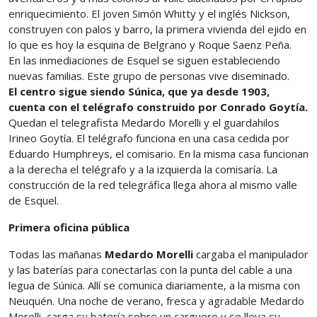
enriquecimiento. El joven Simón Whitty y el inglés Nickson,
construyen con palos y barro, la primera vivienda del ejido en
lo que es hoy la esquina de Belgrano y Roque Saenz Peña.
En las inmediaciones de Esquel se siguen estableciendo
nuevas familias. Este grupo de personas vive diseminado.
El centro sigue siendo Súnica, que ya desde 1903,
cuenta con el telégrafo construido por Conrado Goytía.
Quedan el telegrafista Medardo Morelli y el guardahilos
Irineo Goytía. El telégrafo funciona en una casa cedida por
Eduardo Humphreys, el comisario. En la misma casa funcionan
a la derecha el telégrafo y a la izquierda la comisaría. La
construcción de la red telegráfica llega ahora al mismo valle
de Esquel.
Primera oficina pública
Todas las mañanas
Medardo Morelli
cargaba el manipulador
y las baterías para conectarlas con la punta del cable a una
legua de Súnica. Allí se comunica diariamente, a la misma con
Neuquén. Una noche de verano, fresca y agradable Medardo
Morelli, carga su batería sobre un carguero y se lleva su