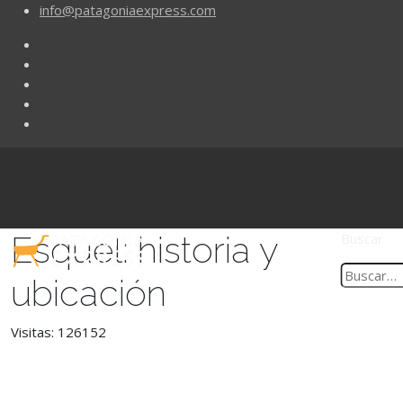
info@patagoniaexpress.com
Esquel: historia y
Buscar
ubicación
Visitas: 126152