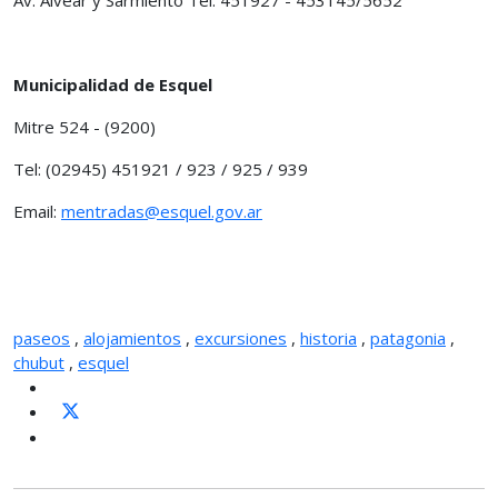
Municipalidad de Esquel
Mitre 524 - (9200)
Tel: (02945) 451921 / 923 / 925 / 939
Email:
mentradas@esquel.gov.ar
paseos
,
alojamientos
,
excursiones
,
historia
,
patagonia
,
chubut
,
esquel