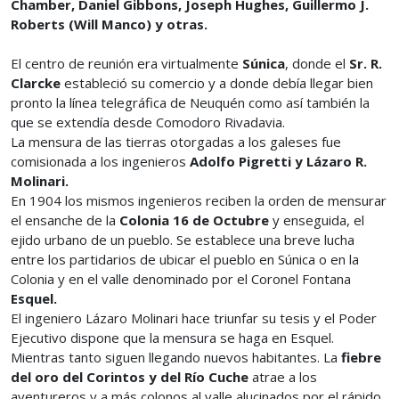
Chamber, Daniel Gibbons, Joseph Hughes, Guillermo J.
Roberts (Will Manco) y otras.
El centro de reunión era virtualmente
Súnica
, donde el
Sr. R.
Clarcke
estableció su comercio y a donde debía llegar bien
pronto la línea telegráfica de Neuquén como así también la
que se extendía desde Comodoro Rivadavia.
La mensura de las tierras otorgadas a los galeses fue
comisionada a los ingenieros
Adolfo Pigretti y Lázaro R.
Molinari.
En 1904 los mismos ingenieros reciben la orden de mensurar
el ensanche de la
Colonia 16 de Octubre
y enseguida, el
ejido urbano de un pueblo. Se establece una breve lucha
entre los partidarios de ubicar el pueblo en Súnica o en la
Colonia y en el valle denominado por el Coronel Fontana
Esquel.
El ingeniero Lázaro Molinari hace triunfar su tesis y el Poder
Ejecutivo dispone que la mensura se haga en Esquel.
Mientras tanto siguen llegando nuevos habitantes. La
fiebre
del oro del Corintos y del Río Cuche
atrae a los
aventureros y a más colonos al valle alucinados por el rápido